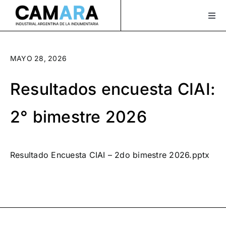
Saltar
al
Togg
Navi
contenido
Sobre Nosotros
MAYO 28, 2026
Servicios
Resultados encuesta CIAI:
Actualidad
2° bimestre 2026
Bolsa de Trabajo
XLAVIDA
Resultado Encuesta CIAI – 2do bimestre 2026.pptx
Contacto
Asociate
¡Seguinos en Instagram!