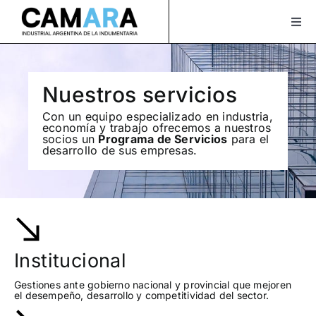
Saltar
al
Togg
Navi
contenido
Sobre Nosotros
Servicios
Nuestros servicios
Con un equipo especializado en industria,
Actualidad
economía y trabajo ofrecemos a nuestros
socios un
Programa de Servicios
para el
desarrollo de sus empresas.
Bolsa de Trabajo
XLAVIDA
Contacto
Institucional
Asociate
Gestiones ante gobierno nacional y provincial que mejoren
el desempeño, desarrollo y competitividad del sector.
¡Seguinos en Instagram!