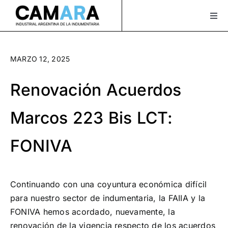
Saltar
al
Togg
Navi
contenido
Sobre Nosotros
MARZO 12, 2025
Servicios
Renovación Acuerdos
Actualidad
Marcos 223 Bis LCT:
Bolsa de Trabajo
FONIVA
XLAVIDA
Contacto
Continuando con una coyuntura económica difícil
Asociate
para nuestro sector de indumentaria, la FAIIA y la
FONIVA hemos acordado, nuevamente, la
¡Seguinos en Instagram!
renovación de la vigencia respecto de los acuerdos