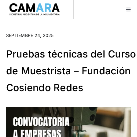
Saltar
al
Togg
Navi
contenido
Sobre Nosotros
SEPTIEMBRE 24, 2025
Servicios
Pruebas técnicas del Curso
Actualidad
de Muestrista – Fundación
Bolsa de Trabajo
Cosiendo Redes
XLAVIDA
Contacto
Asociate
¡Seguinos en Instagram!