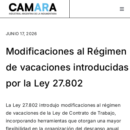
Saltar
al
Togg
Navi
contenido
Sobre Nosotros
JUNIO 17, 2026
Servicios
Modificaciones al Régimen
Actualidad
de vacaciones introducidas
Bolsa de Trabajo
por la Ley 27.802
XLAVIDA
Contacto
La Ley 27.802 introdujo modificaciones al régimen
Asociate
de vacaciones de la Ley de Contrato de Trabajo,
incorporando herramientas que otorgan una mayor
¡Seguinos en Instagram!
flexibilidad en la organización del descanso anual