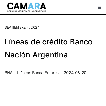
Saltar
al
Togg
Navi
contenido
Sobre Nosotros
SEPTIEMBRE 4, 2024
Servicios
Líneas de crédito Banco
Actualidad
Nación Argentina
Bolsa de Trabajo
XLAVIDA
BNA – Liěneas Banca Empresas 2024-08-20
Contacto
Asociate
¡Seguinos en Instagram!