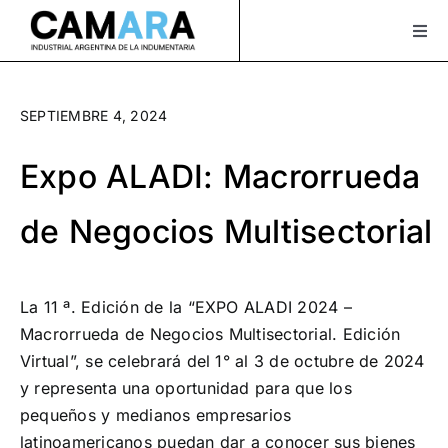
Saltar
al
Togg
Navi
contenido
Sobre Nosotros
SEPTIEMBRE 4, 2024
Servicios
Expo ALADI: Macrorrueda
Actualidad
de Negocios Multisectorial
Bolsa de Trabajo
XLAVIDA
La 11 ª. Edición de la “EXPO ALADI 2024 –
Contacto
Macrorrueda de Negocios Multisectorial. Edición
Virtual”, se celebrará del 1° al 3 de octubre de 2024
Asociate
y representa una oportunidad para que los
pequeños y medianos empresarios
¡Seguinos en Instagram!
latinoamericanos puedan dar a conocer sus bienes