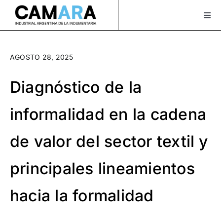
Saltar
al
Togg
Navi
contenido
Sobre Nosotros
AGOSTO 28, 2025
Servicios
Diagnóstico de la
Actualidad
informalidad en la cadena
Bolsa de Trabajo
de valor del sector textil y
XLAVIDA
Contacto
principales lineamientos
Asociate
hacia la formalidad
¡Seguinos en Instagram!