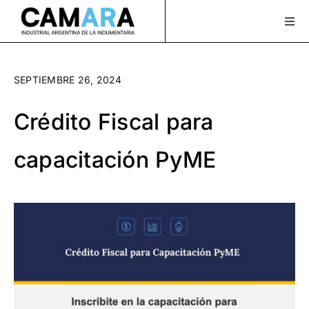
Saltar
al
Togg
Navi
contenido
Sobre Nosotros
SEPTIEMBRE 26, 2024
Servicios
Crédito Fiscal para
Actualidad
capacitación PyME
Bolsa de Trabajo
XLAVIDA
Contacto
Asociate
¡Seguinos en Instagram!