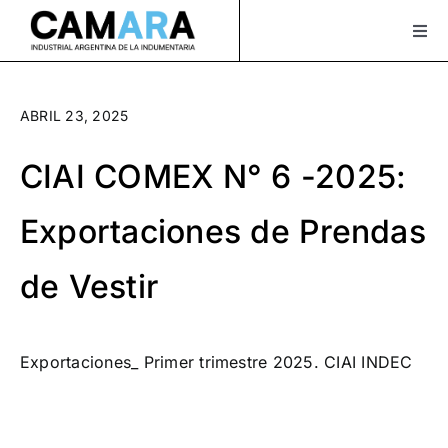
Saltar
al
Togg
Navi
contenido
Sobre Nosotros
ABRIL 23, 2025
Servicios
CIAI COMEX N° 6 -2025:
Actualidad
Exportaciones de Prendas
Bolsa de Trabajo
de Vestir
XLAVIDA
Contacto
Exportaciones_ Primer trimestre 2025. CIAI INDEC
Asociate
¡Seguinos en Instagram!