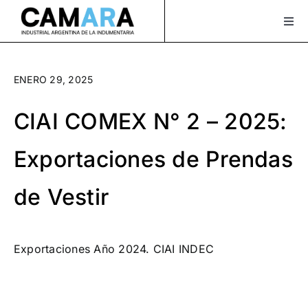
Saltar
al
Togg
Navi
contenido
Sobre Nosotros
ENERO 29, 2025
Servicios
CIAI COMEX N° 2 – 2025:
Actualidad
Exportaciones de Prendas
Bolsa de Trabajo
de Vestir
XLAVIDA
Contacto
Exportaciones Año 2024. CIAI INDEC
Asociate
¡Seguinos en Instagram!