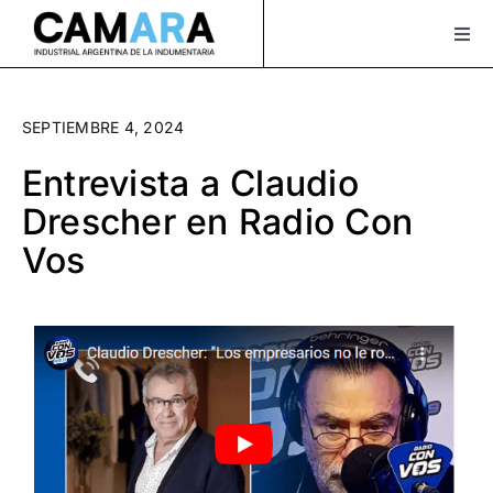
Saltar
al
Togg
Navi
contenido
Sobre Nosotros
SEPTIEMBRE 4, 2024
Servicios
Entrevista a Claudio
Actualidad
Drescher en Radio Con
Vos
Bolsa de Trabajo
XLAVIDA
Contacto
Asociate
¡Seguinos en Instagram!