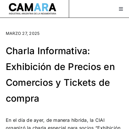
Saltar
al
Togg
Navi
contenido
Sobre Nosotros
MARZO 27, 2025
Servicios
Charla Informativa:
Actualidad
Exhibición de Precios en
Bolsa de Trabajo
Comercios y Tickets de
XLAVIDA
Contacto
compra
Asociate
En el día de ayer, de manera híbrida, la CIAI
¡Seguinos en Instagram!
organizó la charla especial para socios “Exhibición